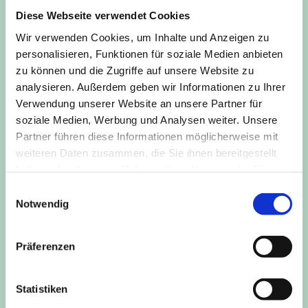
Expertise führender Fachleute.
Diese Webseite verwendet Cookies
Unsere Inhalte basieren auf
Wir verwenden Cookies, um Inhalte und Anzeigen zu
wissenschaftlich fundierten
personalisieren, Funktionen für soziale Medien anbieten
Erkentnissen und bieten
zu können und die Zugriffe auf unsere Website zu
analysieren. Außerdem geben wir Informationen zu Ihrer
verlässliche Orientierung im
Verwendung unserer Website an unsere Partner für
Gesundheits-Dschungel.
soziale Medien, Werbung und Analysen weiter. Unsere
Partner führen diese Informationen möglicherweise mit
Wir sind überzeugt von unserem
weiteren Daten zusammen, die Sie ihnen bereitgestellt
haben oder die sie im Rahmen Ihrer Nutzung der Dienste
Ansatz und haben unsere Inhalte
gesammelt haben.
Einwilligungsauswahl
nicht nur an uns selbst, sondern
Notwendig
auch in Zusammenarbeit mit
anderen Menschen und Gruppen
Präferenzen
sowie in Projekten und
Ausbildungen ausprobiert und
Statistiken