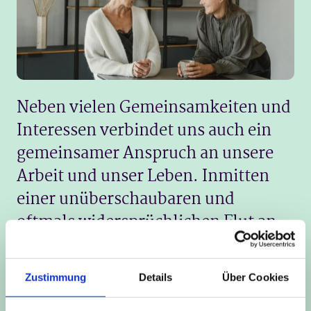
Neben vielen Gemeinsamkeiten und
Interessen verbindet uns auch ein
gemeinsamer Anspruch an unsere
Arbeit und unser Leben. Inmitten
einer unüberschaubaren und
oftmals widersprüchlichen Flut an
Gesundheitsinformationen setzen
wir auf aktuelle
Zustimmung
Details
Über Cookies
Forschungsergebnisse und die