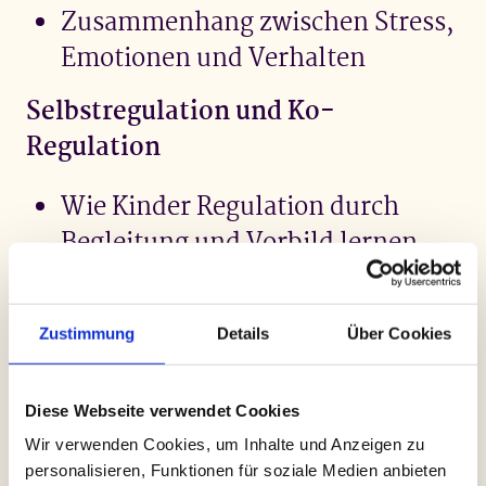
Zusammenhang zwischen Stress,
Emotionen und Verhalten
Selbstregulation und Ko-
Regulation
Wie Kinder Regulation durch
Begleitung und Vorbild lernen
Ko-Regulation als Schlüssel für
stabile Beziehungen
Zustimmung
Details
Über Cookies
Praktische Methoden für Alltag und
Familie
Diese Webseite verwendet Cookies
Wir verwenden Cookies, um Inhalte und Anzeigen zu
Bewegungsübungen
, die
personalisieren, Funktionen für soziale Medien anbieten