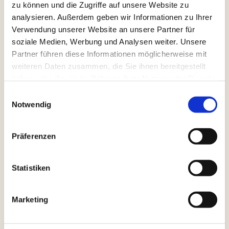
Konzentration und
zu können und die Zugriffe auf unsere Website zu
analysieren. Außerdem geben wir Informationen zu Ihrer
Selbstregulation fördern
Verwendung unserer Website an unsere Partner für
Körperorientierte Methoden für
soziale Medien, Werbung und Analysen weiter. Unsere
Partner führen diese Informationen möglicherweise mit
mehr Ruhe und Balance
weiteren Daten zusammen, die Sie ihnen bereitgestellt
Förderung von
haben oder die sie im Rahmen Ihrer Nutzung der Dienste
gesammelt haben.
Körperwahrnehmung,
Einwilligungsauswahl
Notwendig
Embodiment und emotionaler
Kompetenz
Präferenzen
Ideen für Rituale, die Nähe und
Sicherheit schaffen
Statistiken
Gemeinsames Ausprobieren aller
Marketing
Methoden