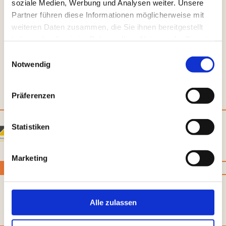
essentials
soziale Medien, Werbung und Analysen weiter. Unsere
angebot
Partner führen diese Informationen möglicherweise mit
weiteren Daten zusammen, die Sie ihnen bereitgestellt
haben oder die sie im Rahmen Ihrer Nutzung der Dienste
gesammelt haben.
Einwilligungsauswahl
Notwendig
Unsere Wegbegleiter*innen
Präferenzen
Statistiken
Marketing
Alle zulassen