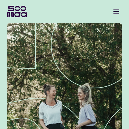
vision
framework
essentials
angebot
über uns
blog